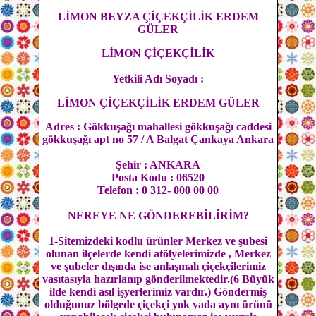
LİMON BEYZA ÇİÇEKÇİLİK ERDEM
GÜLER
LİMON ÇİÇEKÇİLİK
Yetkili Adı Soyadı :
LİMON ÇİÇEKÇİLİK ERDEM GÜLER
Adres : Gökkuşağı mahallesi gökkuşağı caddesi
gökkuşağı apt no 57 / A Balgat Çankaya Ankara
Şehir : ANKARA
Posta Kodu : 06520
Telefon : 0 312- 000 00 00
NEREYE NE GÖNDEREBİLİRİM?
1-Sitemizdeki kodlu ürünler Merkez ve şubesi
olunan ilçelerde kendi atölyelerimizde , Merkez
ve şubeler dışında ise anlaşmalı çiçekçilerimiz
vasıtasıyla hazırlanıp gönderilmektedir.(6 Büyük
ilde kendi asıl işyerlerimiz vardır.) Göndermiş
olduğunuz bölgede çiçekçi yok yada aynı ürünü