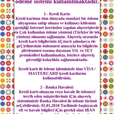
ödeme sistemi kullanılmaktadır.
1 - Kredi Kartı:
Kredi kartının tüm dünyada standart bir ödeme
altyapısına sahip olması ve kullanıcı kitlesinin
genişliği Internet üzerinden yapılan alışverişlerde
en Çok kullanılan ödeme yöntemi (Türkiye'de tek
yöntem) olmasını sağlamıştır. Alışveriş sırasında
kredi kartı bilgilerinin üÇüncü şahıslarca ele
geÇirilmesinin önlenmesi amacıyla bu bilgilerin
şifrelenmesi esasına dayanan SSL ve SET
protokolleri kullanılmakta, böylece alışveriş
güvenliği kolaylıkla sağlanmaktadır.
Kredi kartı ile ödeme işleminizde tüm VİSA /
MASTERCARD kredi kartlarını
kullanabilirsiniz.
2 - Banka Havalesi:
Kredi kartı olmayan veya havale ile ödemeyi
tercih eden müşterilerimiz iÇin alışveriş
sistemimizde Banka Havalesi ile ödeme türünü
seÇebilirsiniz. 01,01,2010 Tarihinde başlayacak
eft ve havale bilgileri iÇin gerekli olan IBAN