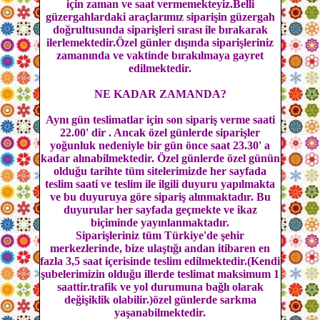
için zaman ve saat vermemekteyiz.Belli
güzergahlardaki araçlarımız siparişin güzergah
doğrultusunda siparişleri sırası ile bırakarak
ilerlemektedir.Özel günler dışında siparişleriniz
zamanında ve vaktinde bırakılmaya gayret
edilmektedir.
NE KADAR ZAMANDA?
Aynı gün teslimatlar için son sipariş verme saati
22.00' dir . Ancak özel günlerde siparişler
yoğunluk nedeniyle bir gün önce saat 23.30' a
kadar alınabilmektedir. Özel günlerde özel günün
olduğu tarihte tüm sitelerimizde her sayfada
teslim saati ve teslim ile ilgili duyuru yapılmakta
ve bu duyuruya göre sipariş alınmaktadır. Bu
duyurular her sayfada geçmekte ve ikaz
biçiminde yayınlanmaktadır.
Siparişleriniz tüm Türkiye'de şehir
merkezlerinde, bize ulaştığı andan itibaren en
fazla 3,5 saat içerisinde teslim edilmektedir.(Kendi
şubelerimizin olduğu illerde teslimat maksimum 1
saattir.trafik ve yol durumuna bağlı olarak
değişiklik olabilir.)özel günlerde sarkma
yaşanabilmektedir.