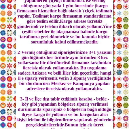
yapabilecek çiçekçi bulunamaz ise vermiş
olduğunuz gün yada 1 gün öncesinde (kargo
firmasının hizmetine bağlı olarak ) çiçek teslimatı
yapılır. Teslimat kargo firmasının standartlarına
göre teslim edilir.Kargo adrese ücretsiz
gönderimli ve telefon ihbarlı olarak yollanır.Yine
çeşitli sebebler ile ulaşmaması halinde kargo
tarafımıza geri dönmekte ve bu konuda hiçbir
sorumluluk kabul edilmemektedir.
2-Vermiş olduğunuz siparişlerinizde 3+1 yazısını
gördüğünüz her üründe aynı üründen 3 kez
yollarsanız bir dördüncüsü firmamız tarafından
ücretsiz olarak yollanacaktır. Bu uygulama
sadece Ankara ve belli İller için geçerlidir. hangi
il'e sipariş verirseniz verin 3 sipariş verdiğinizde
bir dördüncüsü Merkez ve Kampanya yapılan
adreslere ücretsiz olarak yollanacaktır.
3- İl ve İlçe dışı tabir ettiğimiz kasaba - belde -
köy gibi yaşanılan bölgelere sipariş verilmesi
durumunda siparişiniz o bölgelerin bağlı olduğu
ilçeye kargo ile yollama ve bu kargodan alıcı
kişiyi telefon ile bilgilendirme yapılarak gönderim
gerçekleştirilecektir.Bunun için ek ücret