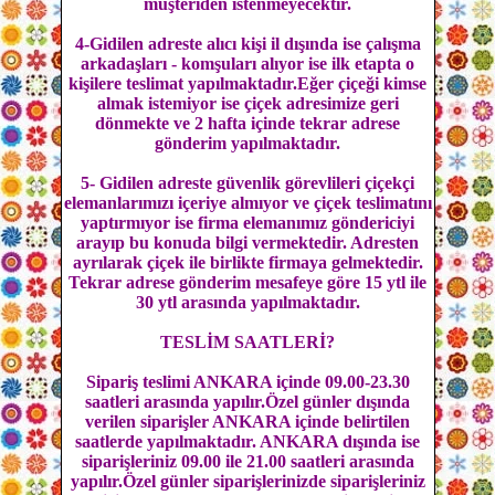
müşteriden istenmeyecektir.
4-Gidilen adreste alıcı kişi il dışında ise çalışma
arkadaşları - komşuları alıyor ise ilk etapta o
kişilere teslimat yapılmaktadır.Eğer çiçeği kimse
almak istemiyor ise çiçek adresimize geri
dönmekte ve 2 hafta içinde tekrar adrese
gönderim yapılmaktadır.
5- Gidilen adreste güvenlik görevlileri çiçekçi
elemanlarımızı içeriye almıyor ve çiçek teslimatını
yaptırmıyor ise firma elemanımız göndericiyi
arayıp bu konuda bilgi vermektedir. Adresten
ayrılarak çiçek ile birlikte firmaya gelmektedir.
Tekrar adrese gönderim mesafeye göre 15 ytl ile
30 ytl arasında yapılmaktadır.
TESLİM SAATLERİ?
Sipariş teslimi ANKARA içinde 09.00-23.30
saatleri arasında yapılır.Özel günler dışında
verilen siparişler ANKARA içinde belirtilen
saatlerde yapılmaktadır. ANKARA dışında ise
siparişleriniz 09.00 ile 21.00 saatleri arasında
yapılır.Özel günler siparişlerinizde siparişleriniz