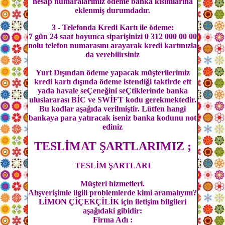
hesap numaralarımız ödeme banka kısımlarına
eklenmiş durumdadır.
3 - Telefonda Kredi Kartı ile ödeme:
7 gün 24 saat boyunca siparişinizi 0 312 000 00 00
nolu telefon numarasını arayarak kredi kartınızla
da verebilirsiniz
Yurt Dışından ödeme yapacak müşterilerimiz
kredi kartı dışında ödeme istendiği taktirde eft
yada havale seÇeneğini seÇtiklerinde banka
uluslararası BİC ve SWİFT kodu gerekmektedir.
Bu kodlar aşağıda verilmiştir. Lütfen hangi
bankaya para yatıracak iseniz banka kodunu not
ediniz
TESLİMAT ŞARTLARIMIZ ;
TESLİM ŞARTLARI
Müşteri hizmetleri.
Alışverişimle ilgili problemlerde kimi aramalıyım?
LİMON ÇİÇEKÇİLİK için iletişim bilgileri
aşağıdaki gibidir:
Firma Adı :