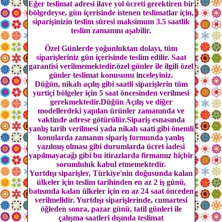
Eğer teslimat adresi ilave yol ücreti gerektiren bir
bölgedeyse, gün içerisinde istenen teslimatlar için,
siparişinizin teslim süresi maksimum 3.5 saatlik
teslim zamanını aşabilir.
Özel Günlerde yoğunluktan dolayı, tüm
siparişleriniz gün içerisinde teslim edilir. Saat
garantisi verilmemektedir.özel günler ile ilgili özel
günler teslimat konusunu inceleyiniz.
Düğün, nikah açılış gibi saatli siparişlerin tüm
yurtiçi bölgeler için 5 saat öncesinden verilmesi
gerekmektedir.Düğün Açılış ve diğer
modellerdeki yapılan ürünler zamanında ve
vaktinde adrese götürülür.Sipariş esnasında
yanlış tarih verilmesi yada nikah saati gibi önemli
konularda zamanın sipariş formunda yanlış
yazılmış olması gibi durumlarda ücret iadesi
yapılmayacağı gibi bu itirazlarda firmamız hiçbir
sorumluluk kabul etmemektedir.
Yurtdışı siparişler, Türkiye'nin doğusunda kalan
ülkeler için teslim tarihinden en az 2 iş günü,
batısında kalan ülkeler için en az 24 saat önceden
verilmelidir. Yurtdışı siparişlerinde, cumartesi
öğleden sonra, pazar günü, tatil günleri ile
çalışma saatleri dışında teslimat