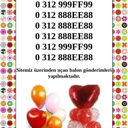
0 312 999FF99
0 312 888EE88
0 312 888EE88
0 312 888EE88
0 312 999FF99
0 312 888EE88
Sitemiz üzerinden uçan balon gönderimleri
yapılmaktadır.