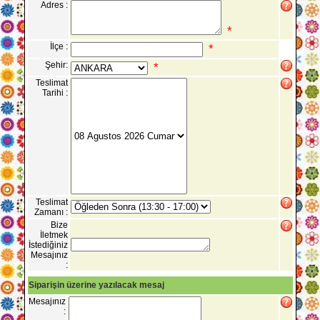
Adres :
*
İlçe :
*
Şehir:
*
Teslimat
Tarihi :
Teslimat
Zamanı :
Bize
İletmek
İstediğiniz
Mesajınız
:
Siparişin üzerine yazılacak mesaj
Mesajınız
: