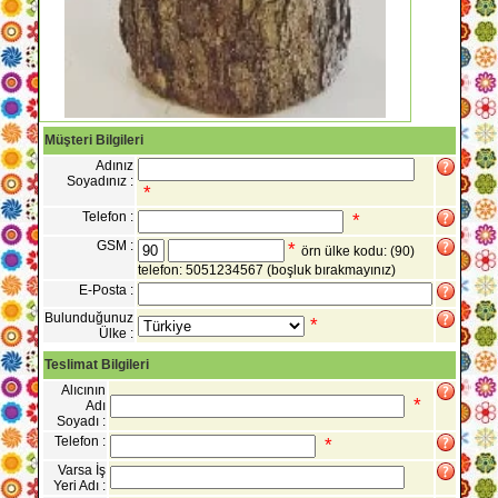
Müşteri Bilgileri
Adınız
Soyadınız :
*
Telefon :
*
GSM :
*
örn ülke kodu: (90)
telefon: 5051234567
(boşluk bırakmayınız)
E-Posta :
Bulunduğunuz
*
Ülke :
Teslimat Bilgileri
Alıcının
*
Adı
Soyadı :
Telefon :
*
Varsa İş
Yeri Adı :