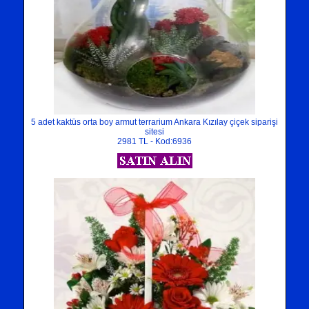
5 adet kaktüs orta boy armut terrarium Ankara Kızılay çiçek siparişi
sitesi
2981 TL - Kod:6936