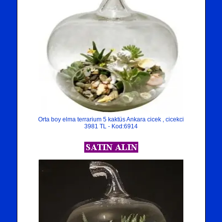
Orta boy elma terrarium 5 kaktüs Ankara cicek , cicekci
3981 TL - Kod:6914