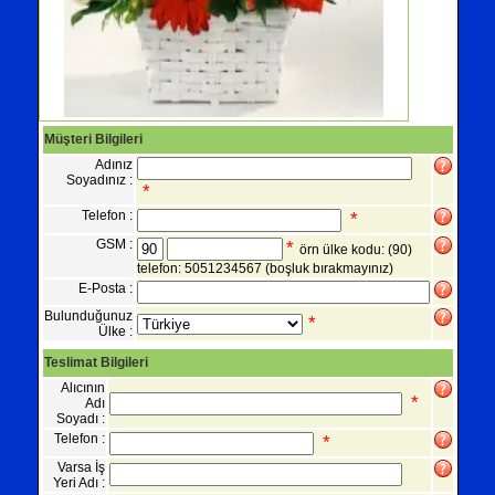
Müşteri Bilgileri
Adınız
Soyadınız :
*
Telefon :
*
GSM :
*
örn ülke kodu: (90)
telefon: 5051234567
(boşluk bırakmayınız)
E-Posta :
Bulunduğunuz
*
Ülke :
Teslimat Bilgileri
Alıcının
*
Adı
Soyadı :
Telefon :
*
Varsa İş
Yeri Adı :