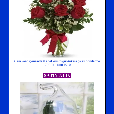
Cam vazo içerisinde 6 adet kırmızı gül Ankara çiçek gönderme
1790 TL - Kod:7010