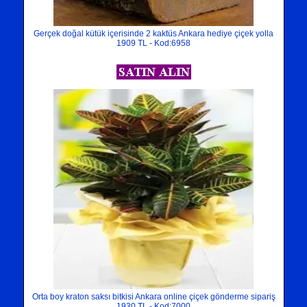
Gerçek doğal kütük içerisinde 2 kaktüs Ankara hediye çiçek yolla
1909 TL - Kod:6958
Orta boy kraton saksı bitkisi Ankara online çiçek gönderme sipariş
1930 TL - Kod:7000