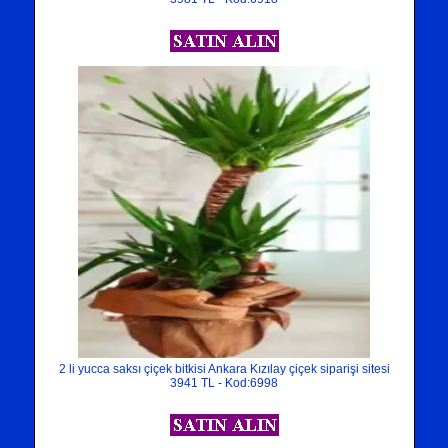
2 li yucca saksı çiçek bitkisi Ankara Kızılay çiçek siparişi sitesi
3941 TL - Kod:6998