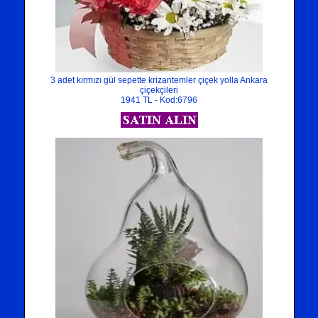
3 adet kırmızı gül sepette krizantemler çiçek yolla Ankara
çiçekçileri
1941 TL - Kod:6796