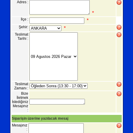
Adres :
*
İlçe :
*
Şehir:
*
Teslimat
Tarihi :
Teslimat
Zamanı :
Bize
İletmek
İstediğiniz
Mesajınız
:
Siparişin üzerine yazılacak mesaj
Mesajınız
: