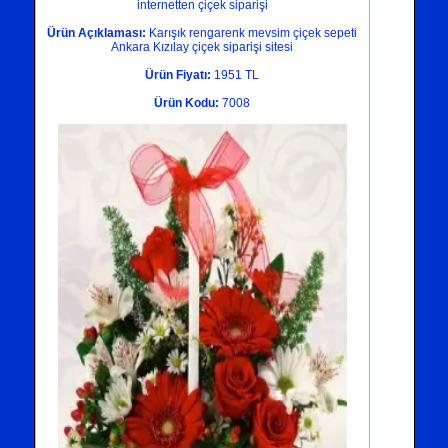
internetten çiçek siparişi
Ürün Açıklaması:
Karışık rengarenk mevsim çiçek sepeti
Ankara Kızılay çiçek siparişi sitesi
Ürün Fiyatı:
1951 TL
Ürün Kodu:
7008