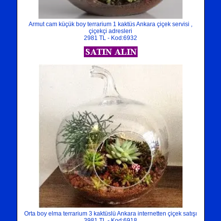
Armut cam küçük boy terrarium 1 kaktüs Ankara çiçek servisi ,
çiçekçi adresleri
2981 TL - Kod:6932
Orta boy elma terrarium 3 kaktüslü Ankara internetten çiçek satışı
3981 TL - Kod:6918