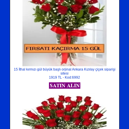
15 İthal kırmızı gül büyük başlı orjinal Ankara Kızılay çiçek siparişi
sitesi
1919 TL - Kod:6992