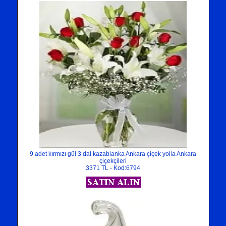
9 adet kırmızı gül 3 dal kazablanka Ankara çiçek yolla Ankara
çiçekçileri
3371 TL - Kod:6794