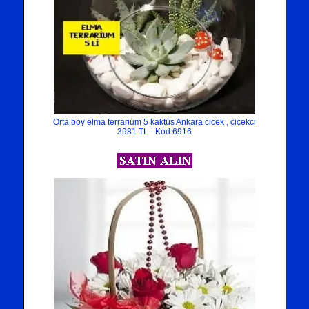
Orta boy elma terrarium 5 kaktüs Ankara cicek , cicekci
3981 TL - Kod:6916