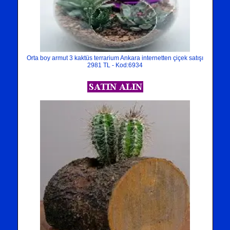
Orta boy armut 3 kaktüs terrarium Ankara internetten çiçek satışı
2981 TL - Kod:6934