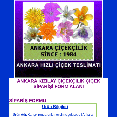
ANKARA KIZILAY ÇİÇEKÇİLİK ÇİÇEK
SİPARİŞİ FORM ALANI
SİPARİŞ FORMU
Ürün Bilgileri
Ürün Adı:
Karışık rengarenk mevsim çiçek sepeti Ankara