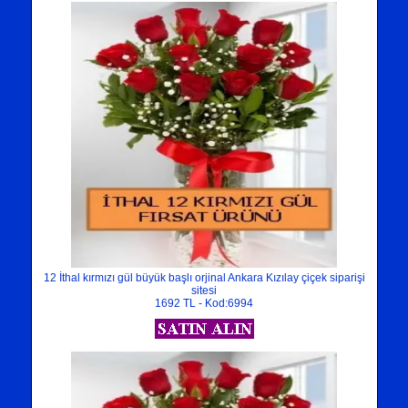
12 İthal kırmızı gül büyük başlı orjinal Ankara Kızılay çiçek siparişi
sitesi
1692 TL - Kod:6994