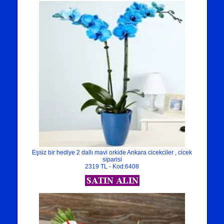
Eşsiz bir hediye 2 dallı mavi orkide Ankara cicekciler , cicek
siparisi
2319 TL - Kod:6408