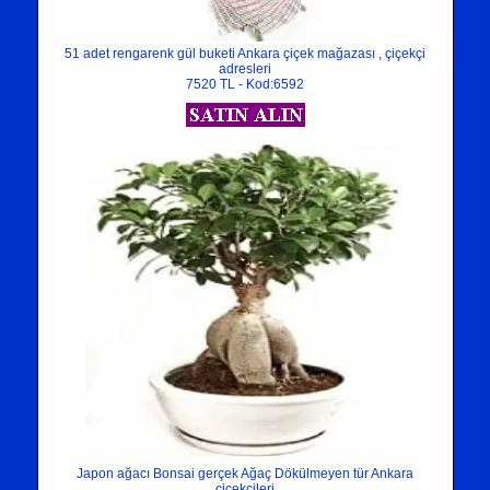
51 adet rengarenk gül buketi Ankara çiçek mağazası , çiçekçi
adresleri
7520 TL - Kod:6592
Japon ağacı Bonsai gerçek Ağaç Dökülmeyen tür Ankara
çiçekçileri